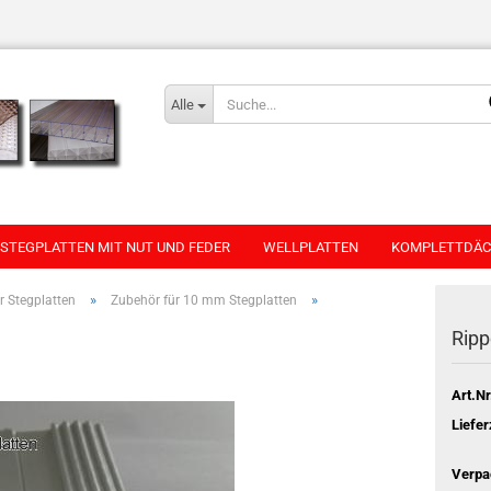
Alle
STEGPLATTEN MIT NUT UND FEDER
WELLPLATTEN
KOMPLETTDÄC
»
»
 Stegplatten
Zubehör für 10 mm Stegplatten
Rip
Art.Nr
Liefer
Verpa