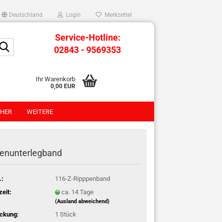
Deutschland
Login
Merkzettel
Service-Hotline:
Suche...
02843 - 9569353
Ihr Warenkorb
0,00 EUR
HER
WEITERE
penunterlegband
.:
116-Z-Ripppenband
zeit:
ca. 14 Tage
(Ausland abweichend)
ckung:
1 Stück