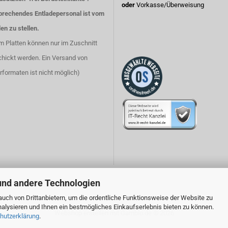
oder
Vorkasse/Überweisung
prechendes Entladepersonal ist vom
en zu stellen.
m Platten können nur im Zuschnitt
chickt werden. Ein Versand von
rformaten ist nicht möglich)
und andere Technologien
uch von Drittanbietern, um die ordentliche Funktionsweise der Website zu
alysieren und Ihnen ein bestmögliches Einkaufserlebnis bieten zu können.
Webshop erstellen
mit Gambio.de © 2026
hutzerklärung
.