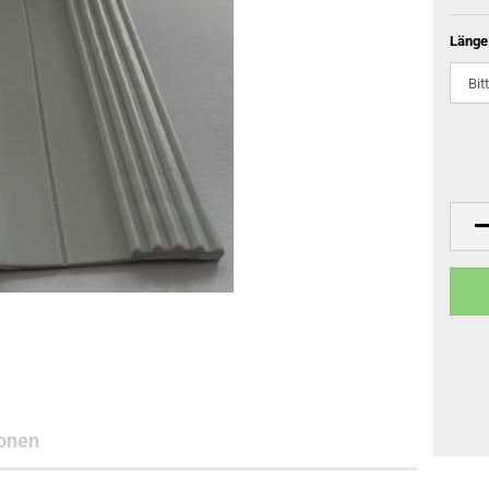
Länge
onen