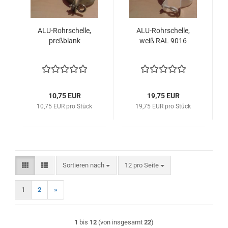
ALU-Rohrschelle,
ALU-Rohrschelle,
preßblank
weiß RAL 9016
10,75 EUR
19,75 EUR
10,75 EUR pro Stück
19,75 EUR pro Stück
Sortieren nach
pro Seite
Sortieren nach
12 pro Seite
1
2
»
1
bis
12
(von insgesamt
22
)