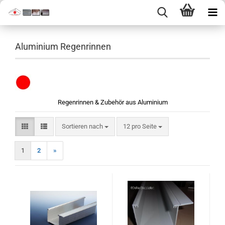
Aluminium Regenrinnen
Regenrinnen & Zubehör aus Aluminium
Sortieren nach
pro Seite
Sortieren nach
12 pro Seite
1
2
»