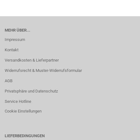
MEHR ÜBER...
Impressum
Kontakt
Versandkosten & Lieferpartner
Widerrufsrecht & Muster-Widerrufsformular
AGB
Privatsphäre und Datenschutz
Service Hotline
Cookie Einstellungen
LIEFERBEDINGUNGEN