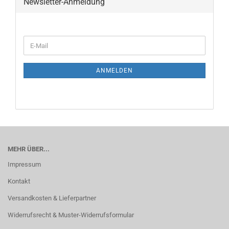
Newsletter-Anmeldung
WEITER
E-
ZUR
Mail
NEWSLETTER-
ANMELDUNG
ANMELDEN
MEHR ÜBER...
Impressum
Kontakt
Versandkosten & Lieferpartner
Widerrufsrecht & Muster-Widerrufsformular