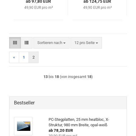
ab 97,80 EUR
ab 124,75 EUR
49,90 EUR pro m²
49,90 EUR pro m²
Sortieren nach
pro Seite
Sortieren nach
12 pro Seite
«
1
2
13
bis
18
(von insgesamt
18
)
Bestseller
PC-Stegplatten, 25 mm heatbloc, X-
Struktur, 980 mm Breite, opal-weiß
ab 78,20 EUR