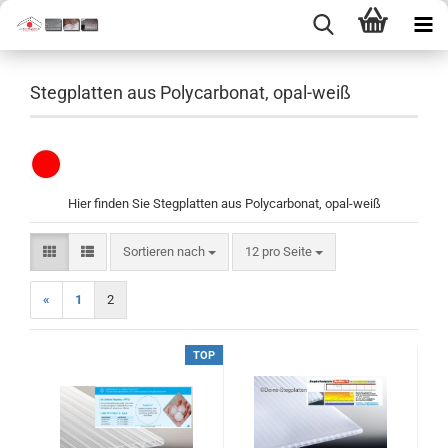
Stegplatten aus Polycarbonat, opal-weiß
Hier finden Sie Stegplatten aus Polycarbonat, opal-weiß
Sortieren nach
pro Seite
Sortieren nach
12 pro Seite
«
1
2
TOP