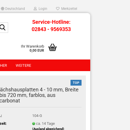
Deutschland
Login
Merkzettel
Service-Hotline:
Suche...
02843 - 9569353
Ihr Warenkorb
0,00 EUR
HER
WEITERE
TOP
chshausplatten 4 - 10 mm, Breite
bis 720 mm, farblos, aus
carbonat
.:
104-G
zeit:
ca. 14 Tage
(Ausland abweichend)