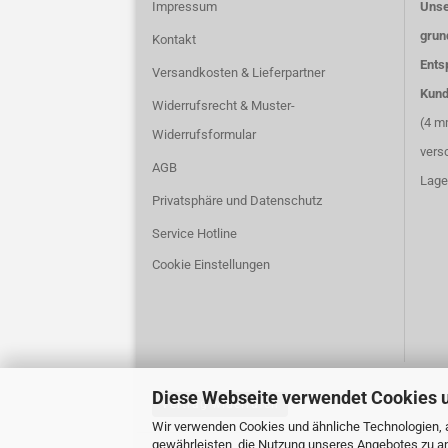
Impressum
Unse
grund
Kontakt
Ents
Versandkosten & Lieferpartner
Kund
Widerrufsrecht & Muster-
(4 m
Widerrufsformular
vers
AGB
Lage
Privatsphäre und Datenschutz
Service Hotline
Cookie Einstellungen
Diese Webseite verwendet Cookies 
Vertrag widerrufen
Wir verwenden Cookies und ähnliche Technologien, a
gewährleisten, die Nutzung unseres Angebotes zu an