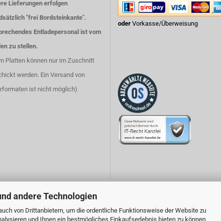
re Lieferungen erfolgen
sätzlich "frei Bordsteinkante".
oder
Vorkasse/Überweisung
prechendes Entladepersonal ist vom
en zu stellen.
m Platten können nur im Zuschnitt
chickt werden. Ein Versand von
rformaten ist nicht möglich)
und andere Technologien
uch von Drittanbietern, um die ordentliche Funktionsweise der Website zu
alysieren und Ihnen ein bestmögliches Einkaufserlebnis bieten zu können.