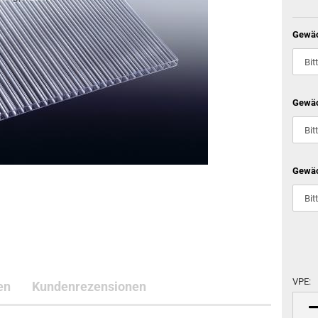
Gewäc
Gewäc
Gewä
VPE:
en
Kundenrezensionen
VPE