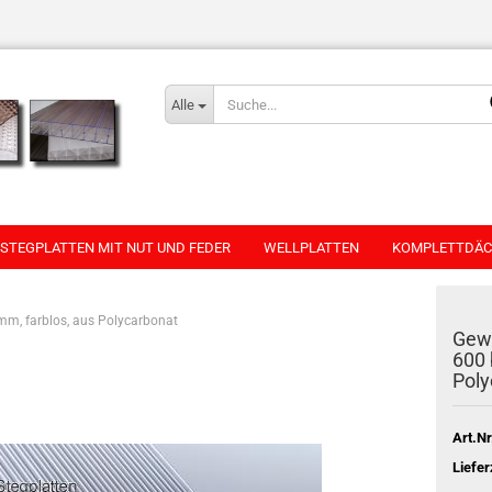
Alle
STEGPLATTEN MIT NUT UND FEDER
WELLPLATTEN
KOMPLETTDÄC
mm, farblos, aus Polycarbonat
Gewä
600 
Poly
Art.Nr
Liefer